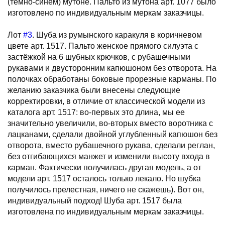
(темно-синем) мутоне. Пальто из мутона арт. 1077 было
изготовлено по индивидуальным меркам заказчицы.
Лот
#3
. Шуба из румынского каракуля в коричневом
цвете арт. 1517. Пальто женское прямого силуэта с
застёжкой на 6 шубных крючков, с рубашечными
рукавами и двусторонним капюшоном без отворота. На
полочках обработаны боковые прорезные карманы. По
желанию заказчика были внесены следующие
корректировки, в отличие от классической модели из
каталога арт. 1517: во-первых это длина, мы ее
значительно увеличили, во-вторых вместо воротника с
лацканами, сделали двойной углубленный капюшон без
отворота, вместо рубашечного рукава, сделали реглан,
без отгибающихся манжет и изменили высоту входа в
карман. Фактически получилась другая модель, а от
модели арт. 1517 осталось только лекало. Но шубка
получилось прелестная, ничего не скажешь). Вот он,
индивидуальный подход! Шуба арт. 1517 была
изготовлена по индивидуальным меркам заказчицы.