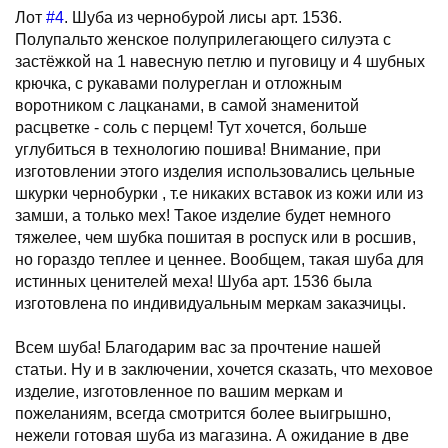
Лот
#4
. Шуба из чернобурой лисы арт. 1536.
Полупальто женское полуприлегающего силуэта с
застёжкой на 1 навесную петлю и пуговицу и 4 шубных
крючка, с рукавами полуреглан и отложным
воротником с лацканами, в самой знаменитой
расцветке - соль с перцем! Тут хочется, больше
углубиться в технологию пошива! Внимание, при
изготовлении этого изделия использовались цельные
шкурки чернобурки , т.е никаких вставок из кожи или из
замши, а только мех! Такое изделие будет немного
тяжелее, чем шубка пошитая в роспуск или в росшив,
но гораздо теплее и ценнее. Вообщем, такая шуба для
истинных ценителей меха! Шуба арт. 1536 была
изготовлена по индивидуальным меркам заказчицы.
Всем шуба! Благодарим вас за прочтение нашей
статьи. Ну и в заключении, хочется сказать, что меховое
изделие, изготовленное по вашим меркам и
пожеланиям, всегда смотрится более выигрышно,
нежели готовая шуба из магазина. А ожидание в две