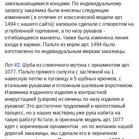
завязывающимися концами. По индивидуальному
запросу заказчика были внесены следующие
изменения ( в отличие от классической модели арт.
1494 с нашего сайта): капюшон сделали с отворотом на
углубленной горловине, а по низу рукавов -
отгибающиеся манжеты, также была изменена линия
входа в карман. Пальто из керли арт. 1494 было
изготовлено по индивидуальным меркам заказчицы.
Лот
#2
. Шуба из сливочного мутона с орнаментом арт.
1077. Пальто прямого силуэта с застёжкой на 1
навесную петлю и пуговицу и 5 шубных крючков, с
втачными рукавами и отложным шалевым воротником.
Изюминка изданного изделия в контрастной
инкрустацией (узором) из овчины по низу изделия и
рукавов! Это достаточно трудоемкий и кропотливый
процесс, но у наших мастериц уже рука набита на
такую работу! Кстати, в оригинале модель арт. 1077
идет с коричневым орнаментом , но по желанию нашей
дорогой заказчицы, мы сделали его в черничном