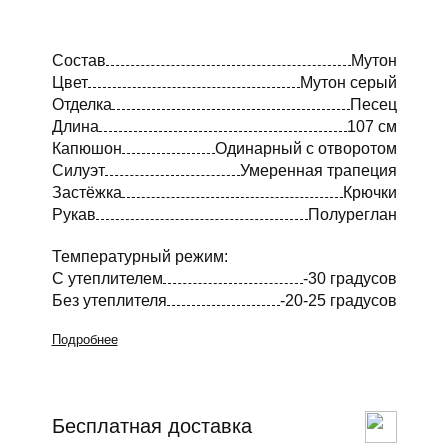
Состав
Мутон
Цвет
Мутон серый
Отделка
Песец
Длина
107 см
Капюшон
Одинарный с отворотом
Силуэт
Умеренная трапеция
Застёжка
Крючки
Рукав
Полуреглан
Температурный режим:
С утеплителем
-30 градусов
Без утеплителя
-20-25 градусов
Подробнее
Бесплатная доставка